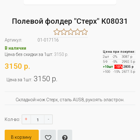
Полевой фолдер "Стерх" К08031
Артикул:
01-017116
В наличии
Цена при покупке:
Цена без скидки за 1шт:
3150 р.
2шт
-2%
3087 р
5-9
-5%
2992.5 р
3150 р.
>10шт
-10%
2835 р
>100
-15%
2677.5 р
3150 р.
Цена за 1шт:
Складной нож Стерх, сталь AUS8, рукоять эластрон.
+
-
Кол-во:
В корзину