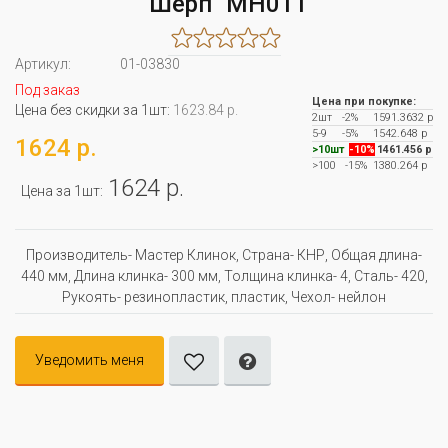
"Шерп" MH011
Артикул:
01-03830
Под заказ
Цена при покупке:
Цена без скидки за 1шт:
1623.84 р.
2шт
-2%
1591.3632 р
5-9
-5%
1542.648 р
1624 р.
>10шт
-10%
1461.456 р
>100
-15%
1380.264 р
1624 р.
Цена за 1шт:
Производитель- Мастер Клинок, Страна- КНР, Oбщая длина-
440 мм, Длина клинка- 300 мм, Толщина клинка- 4, Сталь- 420,
Рукоять- резинопластик, пластик, Чехол- нейлон
Уведомить меня