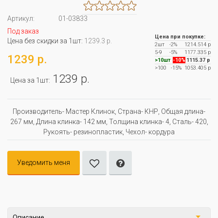
Артикул:
01-03833
Под заказ
Цена при покупке:
Цена без скидки за 1шт:
1239.3 р.
2шт
-2%
1214.514 р
5-9
-5%
1177.335 р
1239 р.
>10шт
-10%
1115.37 р
>100
-15%
1053.405 р
1239 р.
Цена за 1шт:
Производитель- Мастер Клинок, Страна- КНР, Oбщая длина-
267 мм, Длина клинка- 142 мм, Толщина клинка- 4, Сталь- 420,
Рукоять- резинопластик, Чехол- кордура
Уведомить меня
Описание