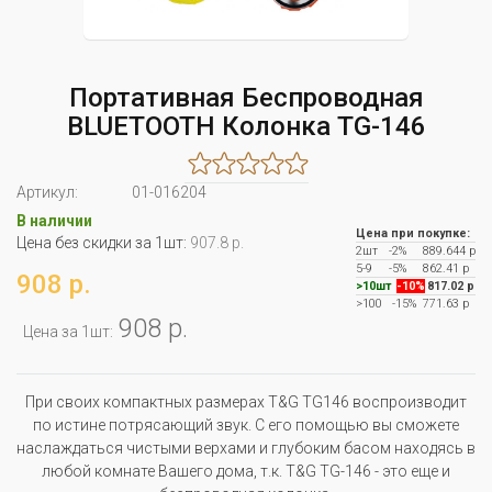
Портативная Беспроводная
BLUETOOTH Колонка TG-146
Артикул:
01-016204
В наличии
Цена при покупке:
Цена без скидки за 1шт:
907.8 р.
2шт
-2%
889.644 р
5-9
-5%
862.41 р
908 р.
>10шт
-10%
817.02 р
>100
-15%
771.63 р
908 р.
Цена за 1шт:
При своих компактных размерах T&G TG146 воспроизводит
по истине потрясающий звук. С его помощью вы сможете
наслаждаться чистыми верхами и глубоким басом находясь в
любой комнате Вашего дома, т.к. T&G TG-146 - это еще и