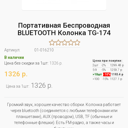
Портативная Беспроводная
BLUETOOTH Колонка TG-174
Артикул:
01-016210
В наличии
Цена при покупке:
Цена без скидки за 1шт:
1326 р.
2шт
-2%
1299.48 р
5-9
-5%
1259.7 р
1326 р.
>10шт
-10%
1193.4 р
>100
-15%
1127.1 р
1326 р.
Цена за 1шт:
Громкий звук, хорошее качество сборки. Колонка работает
через bluetooth (соединяется с любыми телефонами или
планшетами), AUX (проводом), USB, TF (обычные и
телефонные флешки). Есть FM-радио, а также часы и