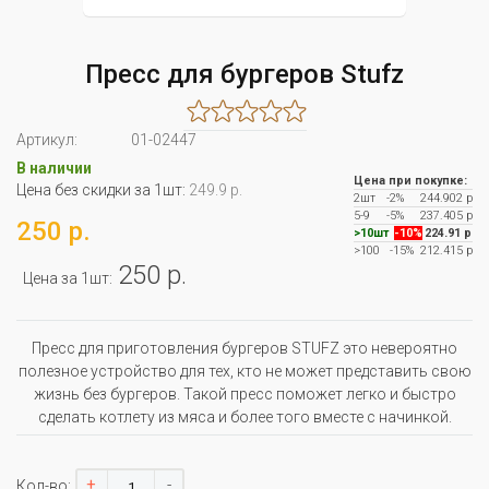
Пресс для бургеров Stufz
Артикул:
01-02447
В наличии
Цена при покупке:
Цена без скидки за 1шт:
249.9 р.
2шт
-2%
244.902 р
5-9
-5%
237.405 р
250 р.
>10шт
-10%
224.91 р
>100
-15%
212.415 р
250 р.
Цена за 1шт:
Пресс для приготовления бургеров STUFZ это невероятно
полезное устройство для тех, кто не может представить свою
жизнь без бургеров. Такой пресс поможет легко и быстро
сделать котлету из мяса и более того вместе с начинкой.
+
-
Кол-во: