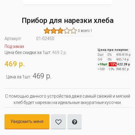
Прибор для нарезки хлеба
3 всего 1
Артикул:
01-02450
Под заказ
Цена при покупке:
Цена без скидки за 1шт:
469.2 р.
2шт
-2%
459.816 р
5-9
-5%
445.74 р
469 р.
>10шт
-10%
422.28 р
>100
-15%
398.82 р
469 р.
Цена за 1шт:
С помощью данного устройства даже самый свежий и мягкий
хлеб будет нарезан на идеальные аккуратные кусочки.
Уведомить меня