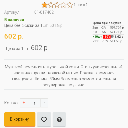
1 всего 2
Артикул:
01-017402
В наличии
Цена при покупке:
Цена без скидки за 1шт:
601.8 р.
2шт
-2%
589.764 р
5-9
-5%
571.71 р
602 р.
>10шт
-10%
541.62 р
>100
-15%
511.53 р
602 р.
Цена за 1шт:
Мужской ремень из натуральной кожи. Стиль универсальный,
частично прошит вощеной нитью. Пряжка хромовая
глянцевая. Ширина 33мм Возможна самостоятельная
регулировка по длине .
+
-
Кол-во:
В корзину