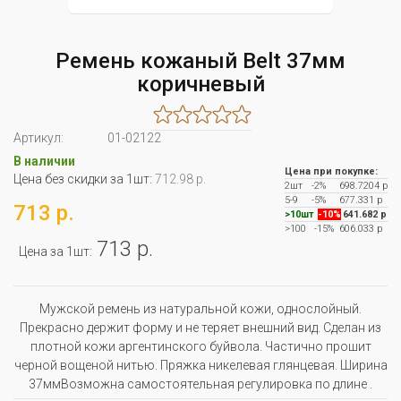
Ремень кожаный Belt 37мм
коричневый
Артикул:
01-02122
В наличии
Цена при покупке:
Цена без скидки за 1шт:
712.98 р.
2шт
-2%
698.7204 р
5-9
-5%
677.331 р
713 р.
>10шт
-10%
641.682 р
>100
-15%
606.033 р
713 р.
Цена за 1шт:
Мужской ремень из натуральной кожи, однослойный.
Прекрасно держит форму и не теряет внешний вид. Сделан из
плотной кожи аргентинского буйвола. Частично прошит
черной вощеной нитью. Пряжка никелевая глянцевая. Ширина
37ммВозможна самостоятельная регулировка по длине .