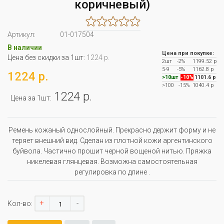
коричневый)
Артикул:
01-017504
В наличии
Цена при покупке:
Цена без скидки за 1шт:
1224 р.
2шт
-2%
1199.52 р
5-9
-5%
1162.8 р
1224 р.
>10шт
-10%
1101.6 р
>100
-15%
1040.4 р
1224 р.
Цена за 1шт:
Ремень кожаный однослойный. Прекрасно держит форму и не
теряет внешний вид. Сделан из плотной кожи аргентинского
буйвола. Частично прошит черной вощеной нитью. Пряжка
никелевая глянцевая. Возможна самостоятельная
регулировка по длине .
+
-
Кол-во: