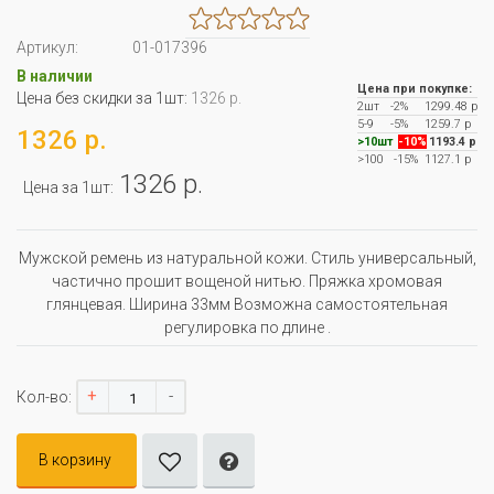
Артикул:
01-017396
В наличии
Цена при покупке:
Цена без скидки за 1шт:
1326 р.
2шт
-2%
1299.48 р
5-9
-5%
1259.7 р
1326 р.
>10шт
-10%
1193.4 р
>100
-15%
1127.1 р
1326 р.
Цена за 1шт:
Мужской ремень из натуральной кожи. Стиль универсальный,
частично прошит вощеной нитью. Пряжка хромовая
глянцевая. Ширина 33мм Возможна самостоятельная
регулировка по длине .
+
-
Кол-во:
В корзину