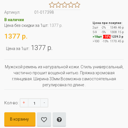
Артикул:
01-017398
В наличии
Цена при покупке:
Цена без скидки за 1шт:
1377 р.
2шт
-2%
1349.46 р
5-9
-5%
1308.15 р
1377 р.
>10шт
-10%
1239.3 р
>100
-15%
1170.45 р
1377 р.
Цена за 1шт:
Мужской ремень из натуральной кожи. Стиль универсальный,
частично прошит вощеной нитью. Пряжка хромовая
глянцевая. Ширина 33мм Возможна самостоятельная
регулировка по длине .
+
-
Кол-во:
В корзину