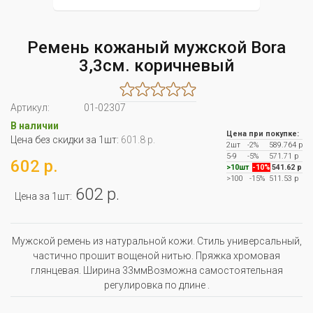
Ремень кожаный мужской Bora
3,3см. коричневый
Артикул:
01-02307
В наличии
Цена при покупке:
Цена без скидки за 1шт:
601.8 р.
2шт
-2%
589.764 р
5-9
-5%
571.71 р
602 р.
>10шт
-10%
541.62 р
>100
-15%
511.53 р
602 р.
Цена за 1шт:
Мужской ремень из натуральной кожи. Стиль универсальный,
частично прошит вощеной нитью. Пряжка хромовая
глянцевая. Ширина 33ммВозможна самостоятельная
регулировка по длине .