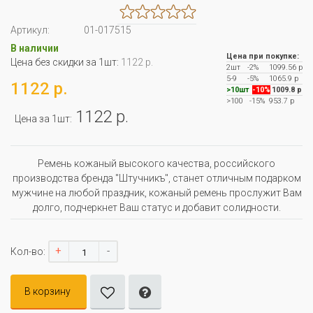
Артикул:
01-017515
В наличии
Цена при покупке:
Цена без скидки за 1шт:
1122 р.
2шт
-2%
1099.56 р
5-9
-5%
1065.9 р
1122 р.
>10шт
-10%
1009.8 р
>100
-15%
953.7 р
1122 р.
Цена за 1шт:
Ремень кожаный высокого качества, российского
производства бренда "Штучникъ", станет отличным подарком
мужчине на любой праздник, кожаный ремень прослужит Вам
долго, подчеркнет Ваш статус и добавит солидности.
+
-
Кол-во:
В корзину