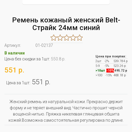
Ремень кожаный женский Belt-
Страйк 24мм синий
Артикул:
01-02137
В наличии
Цена при покупке:
Цена без скидки за 1шт:
550.8 р.
2шт
-2%
539.784 р
5-9
-5%
523.26 р
551 р.
>10шт
-10%
495.72 р
>100
-15%
468.18 р
551 р.
Цена за 1шт:
Женский ремень из натуральной кожи. Прекрасно держит
форму и не теряет внешний вид. Частично прошит черной
вощеной нитью. Пряжка никелевая глянцевая обшита
кожей.Возможна самостоятельная регулировка по длине.