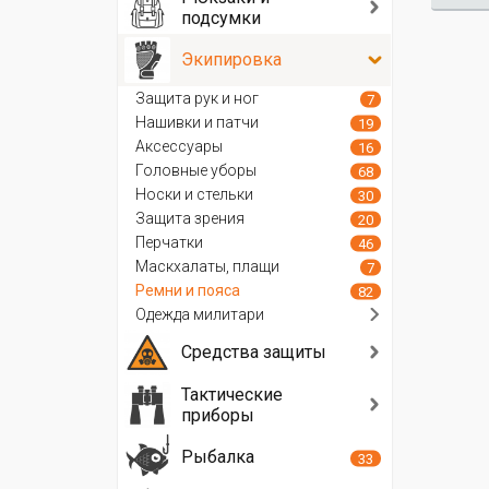
подсумки
Экипировка
Защита рук и ног
7
Нашивки и патчи
19
Аксессуары
16
Головные уборы
68
Носки и стельки
30
Защита зрения
20
Перчатки
46
Маскхалаты, плащи
7
Ремни и пояса
82
Одежда милитари
Средства защиты
Тактические
приборы
Рыбалка
33