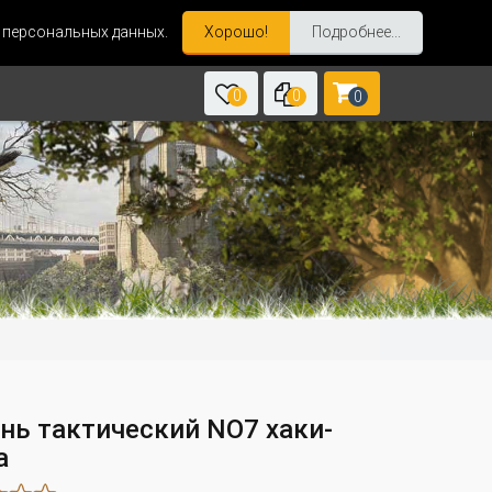
и персональных данных.
Хорошо!
Подробнее...
0
0
0
нь тактический NO7 хаки-
а