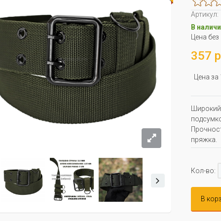
Артикул:
В наличи
Цена без
357 р
Цена за
Широкий 
подсумко
Прочност
пряжка.
Кол-во:
В кор