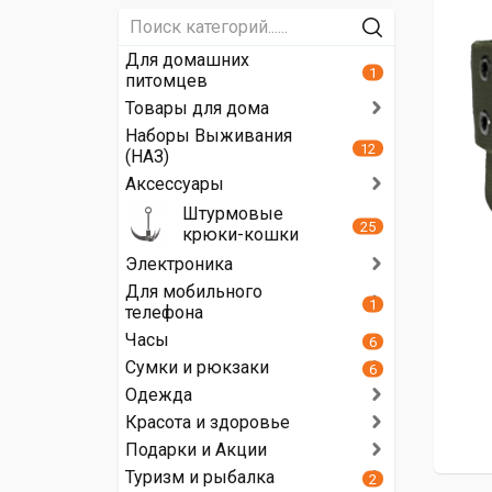
Для домашних
1
питомцев
Товары для дома
Наборы Выживания
12
(НАЗ)
Аксессуары
Штурмовые
25
крюки-кошки
Электроника
Для мобильного
1
телефона
Часы
6
Сумки и рюкзаки
6
Одежда
Красота и здоровье
Подарки и Акции
Туризм и рыбалка
2