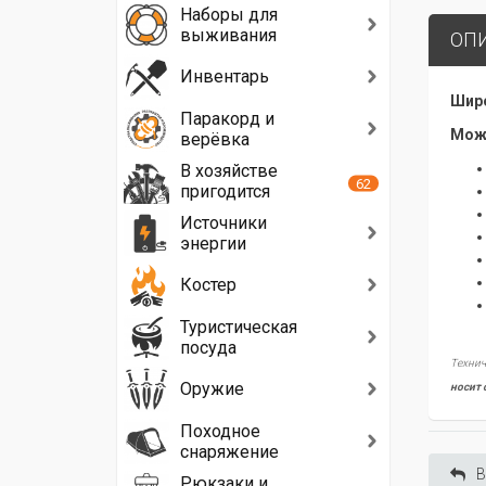
Наборы для
выживания
ОП
Инвентарь
Широ
Паракорд и
Може
верёвка
В хозяйстве
62
пригодится
Источники
энергии
Костер
Туристическая
посуда
Технич
Оружие
носит 
Походное
снаряжение
В
Рюкзаки и