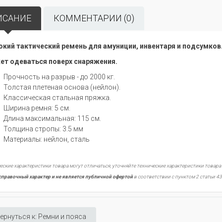
ИСАНИЕ
КОММЕНТАРИИ (0)
кий тактический ремень для амуниции, инвентаря и подсумков
т одеваться поверх снаряжения.
Прочность на разрыв - до 2000 кг.
Толстая плетеная основа (нейлон).
Классическая стальная пряжка.
Ширина ремня: 5 см.
Длина максимальная: 115 см.
Толщина стропы: 3.5 мм
Материалы: нейлон, сталь
еские характеристики товара могут отличаться, уточняйте технические характеристики товара
справочный характер и не является публичной офертой
в соответствии с пунктом 2 статьи 43
ернуться к: Ремни и пояса