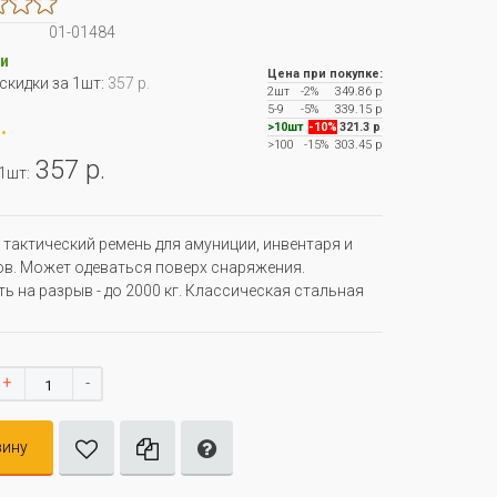
01-01484
и
Цена при покупке:
 скидки за 1шт:
357 р.
2шт
-2%
349.86 р
5-9
-5%
339.15 р
.
>10шт
-10%
321.3 р
>100
-15%
303.45 р
357 р.
 1шт:
тактический ремень для амуниции, инвентаря и
в. Может одеваться поверх снаряжения.
ь на разрыв - до 2000 кг. Классическая стальная
+
-
зину