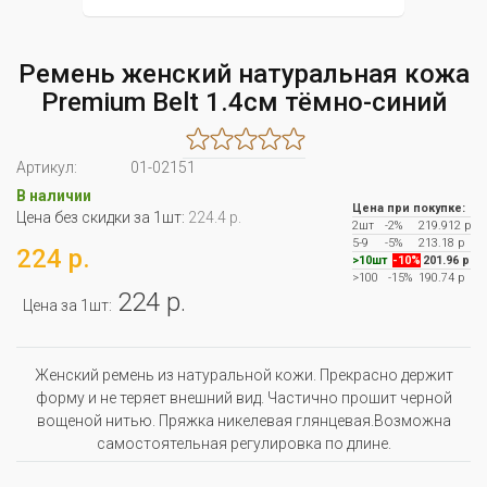
Ремень женский натуральная кожа
Premium Belt 1.4cм тёмно-синий
Артикул:
01-02151
В наличии
Цена при покупке:
Цена без скидки за 1шт:
224.4 р.
2шт
-2%
219.912 р
5-9
-5%
213.18 р
224 р.
>10шт
-10%
201.96 р
>100
-15%
190.74 р
224 р.
Цена за 1шт:
Женский ремень из натуральной кожи. Прекрасно держит
форму и не теряет внешний вид. Частично прошит черной
вощеной нитью. Пряжка никелевая глянцевая.Возможна
самостоятельная регулировка по длине.