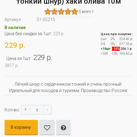
тонкий шнур) хаки олива 10м
5 всего 1
Артикул:
01-05215
В наличии
Цена без скидки за 1шт:
229 р.
Цена при покупке:
2шт
-2%
224.42 р
229 р.
5-9
-5%
217.55 р
>10шт
-10%
206.1 р
>100
-15%
194.65 р
229 р.
Цена за 1шт:
3817 р.
Лёгкий шнур с сердечником тонкий и очень прочный.
Идеальный для походов и туризма. Производство Россия.
+
-
Кол-во:
В корзину