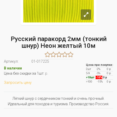
Русский паракорд 2мм (тонкий
шнур) Неон желтый 10м
Артикул:
01-017225
Цена при покупке:
В наличии
2шт
-2%
0 р
Цена без скидки за 1шт:
р.
5-9
-5%
0 р
>10шт
-10%
0 р
>100
-15%
0 р
Запросить цену
Лёгкий шнур с сердечником тонкий и очень прочный.
Идеальный для походов и туризма. Производство Россия.