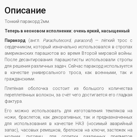
Описание
Тонкий паракорд 2мм.
Теперь в неоновом исполнении: очень яркий, насыщенный
Паракорд
(англ.
Parachute
cord,
paracord
) — лёгкий трос с
сердечником, который изначально использовался в стропах
американских парашютов во время Второй мировой войны.
После десантирования парашютисты использовали стропы
для решения различных задач. Сейчас паракорд используется
в качестве универсального троса, как военными, так и
гражданскими.
Плетёная оболочка состоит из большого количества
переплетённых волокон, за счёт чего достигается его гладкая
фактура.
Его можно использовать для изготовления темляков на
ножи, браслетов, как декоративных, так и предназначенных
для использования в качестве НАЗ (носимый аварийный
запас), часовых ремешков, брелоков на ключи, застежек на
молнии, пуговиц, для оплетки различных предметов