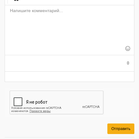
-
-
-
-
-
-
-
-
-
-
-
-
-
-
-
-
-
-
-
-
-
-
-
-
-
-
-
-
-
-
-
-
-
-
-
-
-
0
-
Отправить