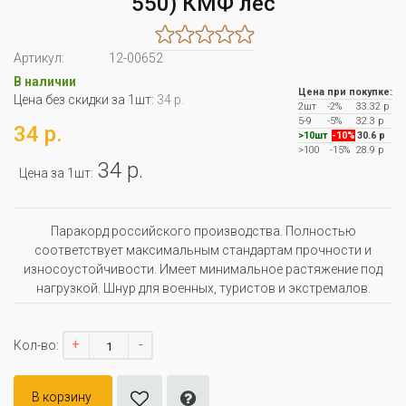
550) КМФ лес
Артикул:
12-00652
В наличии
Цена при покупке:
Цена без скидки за 1шт:
34 р.
2шт
-2%
33.32 р
5-9
-5%
32.3 р
34 р.
>10шт
-10%
30.6 р
>100
-15%
28.9 р
34 р.
Цена за 1шт:
Паракорд российского производства. Полностью
соответствует максимальным стандартам прочности и
износоустойчивости. Имеет минимальное растяжение под
нагрузкой. Шнур для военных, туристов и экстремалов.
+
-
Кол-во:
В корзину