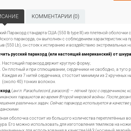
ИСАНИЕ
КОММЕНТАРИИ (0)
кий Паракорд стандарта США (550 lb type III) из плетеной оболочки
йского паракорда, он выполнен с соблюдением характеристик на п
ыв (550 Lb), он стоек к истиранию и воздействию экстремальных н
ичить
русский паракорд
(или настоящий американский) от шнура
Настоящий паракорд держит круглую форму;
Он плотный и при сплющивании, сердечники не свободно, а туго 
Каждая из 7 нитей сердечника, стостоит минимум из 2 крученых н
(около 40) тонких волокон.
акорд
(
англ.
Parachute
cord,
paracord
) — лёгкий трос с сердечником, 
иканских парашютов во время Второй мировой войны. После деса
решения различных задач. Сейчас паракорд используется в качестве 
данскими.
ёная оболочка состоит из большого количества переплетённых воло
ура. Его можно использовать для изготовления темляков на ножи, 
назначенных для использования в качестве НАЗ (носимый аварийн