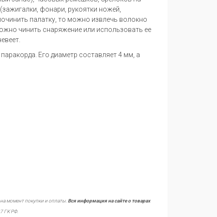
 (зажигалки, фонари, рукоятки ножей,
 починить палатку, то можно извлечь волокно
можно чинить снаряжение или использовать ее
евеет.
 паракорда. Его диаметр составляет 4 мм, а
 на момент покупки и оплаты.
Вся информация на сайте о товарах
7 ГК РФ.