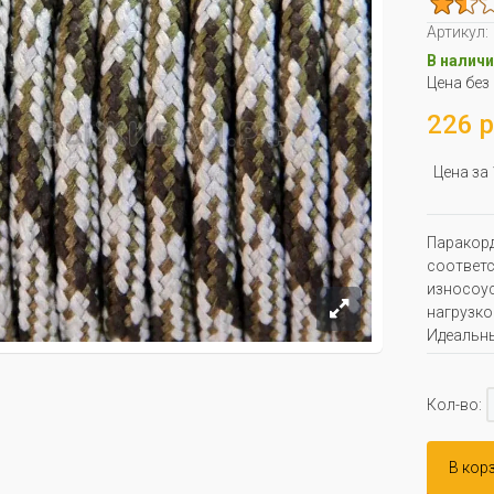
Артикул:
В наличи
Цена без
226 р
Цена за
Паракорд
соответс
износоус
нагрузко
Идеальны
Кол-во:
В кор