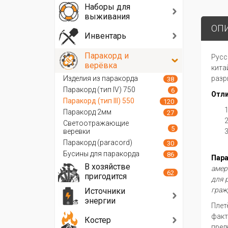
Наборы для
выживания
ОП
Инвентарь
Паракорд и
Русс
верёвка
кита
Изделия из паракорда
разр
38
Паракорд (тип IV) 750
6
Отл
Паракорд (тип III) 550
120
Паракорд 2мм
27
Светоотражающие
5
веревки
Паракорд (paracord)
30
Бусины для паракорда
86
Пар
В хозяйстве
амер
62
пригодится
для 
граж
Источники
энергии
Плет
факт
Костер
пред