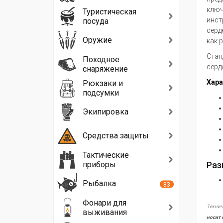
ключ
Туристическая
инст
посуда
серд
Оружие
как 
Стан
Походное
серд
снаряжение
Хара
Рюкзаки и
подсумки
Экипировка
Средства защиты
Тактические
приборы
Раз
Рыбалка
33
Фонари для
Технич
выживания
носит 