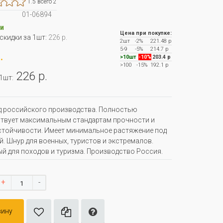
1.5 всего 2
01-06894
и
Цена при покупке:
 скидки за 1шт:
226 р.
2шт
-2%
221.48 р
5-9
-5%
214.7 р
.
>10шт
-10%
203.4 р
>100
-15%
192.1 р
226 р.
 1шт:
 российского производства. Полностью
твует максимальным стандартам прочности и
тойчивости. Имеет минимальное растяжение под
й. Шнур для военных, туристов и экстремалов.
й для походов и туризма. Производство Россия.
+
-
зину