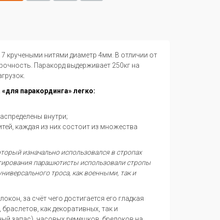
 с 7 кручеными нитями диаметр 4мм. В отличии от
рочность. Паракорд выдерживает 250кг на
агрузок.
 «для паракординга» легко:
распределены внутри;
итей, каждая из них состоит из множества
который изначально использовался в стропах
нтирования парашютисты использовали стропы
универсального троса, как военными, так и
кон, за счёт чего достигается его гладкая
браслетов, как декоративных, так и
ый запас), часовых ремешков, брелоков на