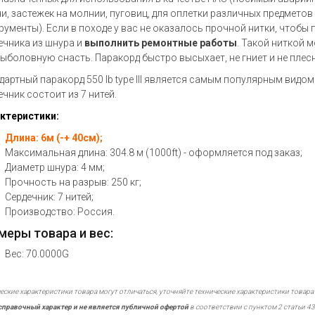
и, застежек на молнии, пуговиц, для оплетки различных предметов
рументы). Если в походе у вас не оказалось прочной нитки, чтобы
ечника из шнура и
выполнить ремонтные работы
. Такой ниткой 
рыболовную снасть. Паракорд быстро высыхает, не гниет и не плесн
дартный паракорд 550 lb type III является самым популярным видом
ечник состоит из 7 нитей.
ктеристики:
Длина: 6м (-+ 40см);
Максимальная длина: 304.8 м (1000ft) - оформляется под заказ;
Диаметр шнура: 4 мм;
Прочность на разрыв: 250 кг;
Сердечник: 7 нитей;
Производство: Россия.
меры товара и вес:
Вес: 70.0000G
еские характеристики товара могут отличаться, уточняйте технические характеристики товара
справочный характер и не является публичной офертой
в соответствии с пунктом 2 статьи 43