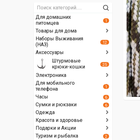
Для домашних
1
питомцев
Товары для дома
Наборы Выживания
12
(НАЗ)
Аксессуары
Штурмовые
25
крюки-кошки
Электроника
Для мобильного
1
телефона
Часы
6
Сумки и рюкзаки
6
Одежда
Красота и здоровье
Подарки и Акции
Туризм и рыбалка
2