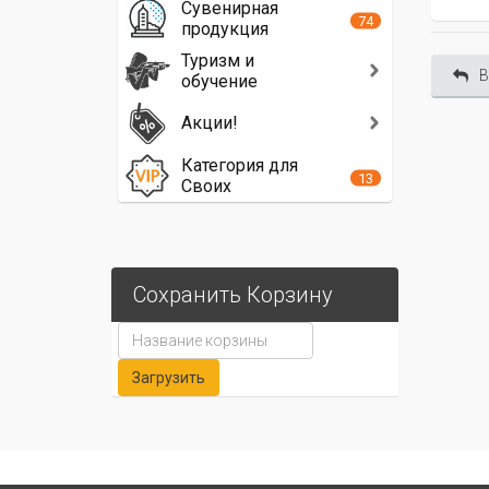
Сувенирная
74
продукция
Туризм и
В
обучение
Акции!
Категория для
13
Своих
Сохранить Корзину