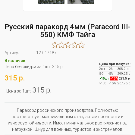
Русский паракорд 4мм (Paracord III-
550) КМФ Тайга
Артикул:
12-017187
В наличии
Цена при покупке:
Цена без скидки за 1шт:
315 р.
2шт
-2%
308.7 р
5-9
-5%
299.25 р
315 р.
>10шт
-10%
283.5 р
>100
-15%
267.75 р
315 р.
Цена за 1шт:
Паракорд российского производства. Полностью
соответствует максимальным стандартам прочности и
износоустойчивости. Имеет минимальное растяжение под
нагрузкой. Шнур для военных, туристов и экстремалов.