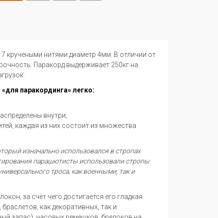
 с 7 кручеными нитями диаметр 4мм. В отличии от
рочность. Паракорд выдерживает 250кг на
агрузок.
 «для паракординга» легко:
распределены внутри;
итей, каждая из них состоит из множества
который изначально использовался в стропах
нтирования парашютисты использовали стропы
универсального троса, как военными, так и
кон, за счёт чего достигается его гладкая
браслетов, как декоративных, так и
ый запас), часовых ремешков, брелоков на