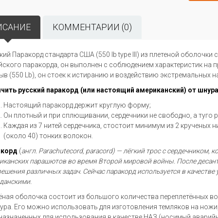
ИСАНИЕ
КОММЕНТАРИИ (0)
кий Паракорд стандарта США (550 lb type III) из плетеной оболочки
йского паракорда, он выполнен с соблюдением характеристик на п
ыв (550 Lb), он стоек к истиранию и воздействию экстремальных н
ичить
русский паракорд
(или настоящий американский) от шнура
Настоящий паракорд держит круглую форму;
Он плотный и при сплющивании, сердечники не свободно, а туго 
Каждая из 7 нитей сердечника, стостоит минимум из 2 крученых н
(около 40) тонких волокон.
акорд
(
англ.
Parachute
cord,
paracord
) — лёгкий трос с сердечником, 
иканских парашютов во время Второй мировой войны. После деса
решения различных задач. Сейчас паракорд используется в качестве 
данскими.
ёная оболочка состоит из большого количества переплетённых воло
ура. Его можно использовать для изготовления темляков на ножи, 
назначенных для использования в качестве НАЗ (носимый аварийн