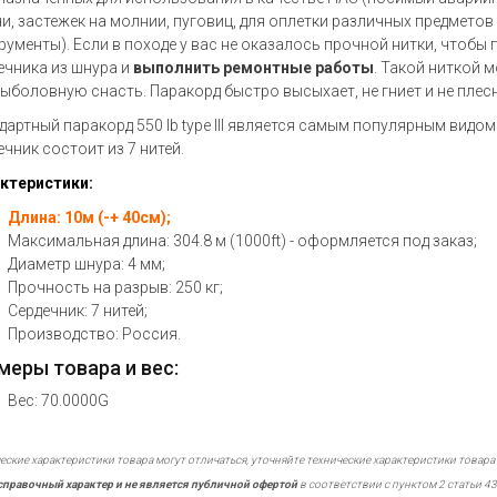
и, застежек на молнии, пуговиц, для оплетки различных предметов
рументы). Если в походе у вас не оказалось прочной нитки, чтобы
ечника из шнура и
выполнить ремонтные работы
. Такой ниткой 
рыболовную снасть. Паракорд быстро высыхает, не гниет и не плесн
дартный паракорд 550 lb type III является самым популярным видом
ечник состоит из 7 нитей.
ктеристики:
Длина: 10м (-+ 40см);
Максимальная длина: 304.8 м (1000ft) - оформляется под заказ;
Диаметр шнура: 4 мм;
Прочность на разрыв: 250 кг;
Сердечник: 7 нитей;
Производство: Россия.
меры товара и вес:
Вес: 70.0000G
еские характеристики товара могут отличаться, уточняйте технические характеристики товара
справочный характер и не является публичной офертой
в соответствии с пунктом 2 статьи 43