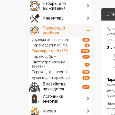
Наборы для
выживания
ОП
Инвентарь
Паракорд и
Русс
верёвка
кита
Изделия из паракорда
разр
38
Паракорд (тип IV) 750
6
Отл
Паракорд (тип III) 550
120
Паракорд 2мм
27
Светоотражающие
5
веревки
Паракорд (paracord)
30
Бусины для паракорда
86
Пар
В хозяйстве
амер
62
пригодится
для 
граж
Источники
энергии
Плет
факт
Костер
пред