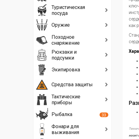
ключ
Туристическая
инст
посуда
серд
Оружие
как 
Стан
Походное
серд
снаряжение
Хара
Рюкзаки и
подсумки
Экипировка
Средства защиты
Тактические
приборы
Раз
Рыбалка
33
Фонари для
Технич
выживания
носит 