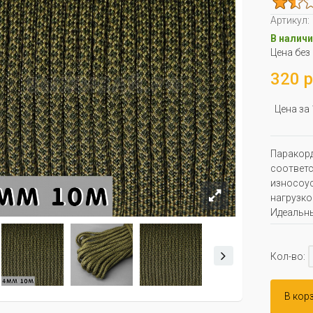
Артикул:
В наличи
Цена без
320 р
Цена за
Паракорд
соответс
износоус
нагрузко
Идеальны
Кол-во:
В кор