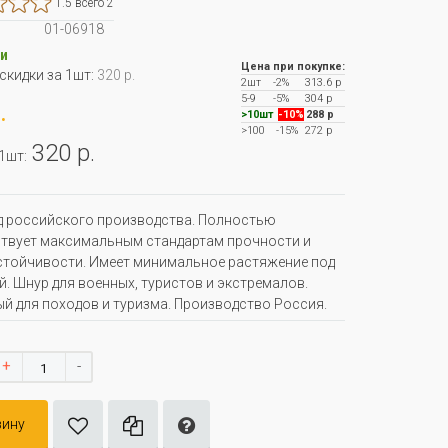
1.5 всего 2
01-06918
и
Цена при покупке:
 скидки за 1шт:
320 р.
2шт
-2%
313.6 р
5-9
-5%
304 р
.
>10шт
-10%
288 р
>100
-15%
272 р
320 р.
 1шт:
 российского производства. Полностью
твует максимальным стандартам прочности и
тойчивости. Имеет минимальное растяжение под
й. Шнур для военных, туристов и экстремалов.
й для походов и туризма. Производство Россия.
+
-
зину