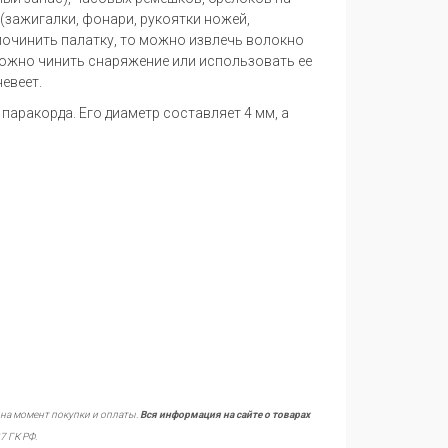
 (зажигалки, фонари, рукоятки ножей,
 починить палатку, то можно извлечь волокно
можно чинить снаряжение или использовать ее
евеет.
 паракорда. Его диаметр составляет 4 мм, а
 на момент покупки и оплаты.
Вся информация на сайте о товарах
7 ГК РФ.