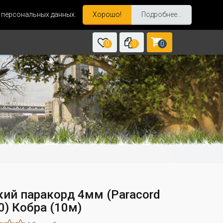
и персональных данных.
Хорошо!
Подробнее...
0
0
0
кий паракорд 4мм (Paracord
50) Кобра (10м)