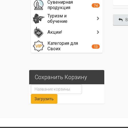
Сувенирная
74
продукция
Туризм и
В
обучение
Акции!
Категория для
13
Своих
Сохранить Корзину