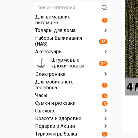
Для домашних
1
питомцев
Товары для дома
Наборы Выживания
12
(НАЗ)
Аксессуары
Штурмовые
25
крюки-кошки
Электроника
Для мобильного
1
телефона
Часы
6
Сумки и рюкзаки
6
Одежда
Красота и здоровье
Подарки и Акции
Туризм и рыбалка
2