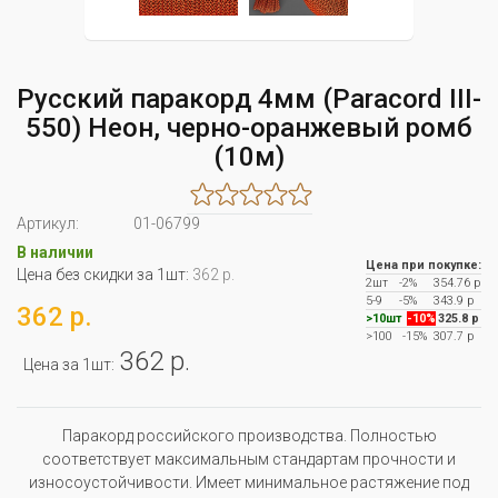
Русский паракорд 4мм (Paracord III-
550) Неон, черно-оранжевый ромб
(10м)
Артикул:
01-06799
В наличии
Цена при покупке:
Цена без скидки за 1шт:
362 р.
2шт
-2%
354.76 р
5-9
-5%
343.9 р
362 р.
>10шт
-10%
325.8 р
>100
-15%
307.7 р
362 р.
Цена за 1шт:
Паракорд российского производства. Полностью
соответствует максимальным стандартам прочности и
износоустойчивости. Имеет минимальное растяжение под