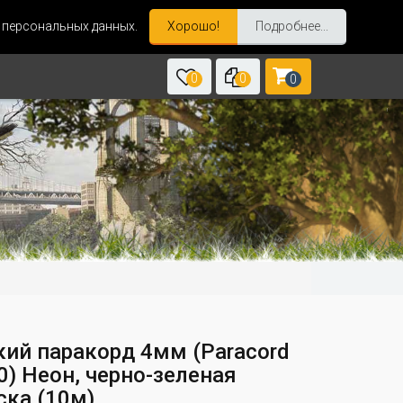
и персональных данных.
Хорошо!
Подробнее...
0
0
0
кий паракорд 4мм (Paracord
50) Неон, черно-зеленая
ска (10м)