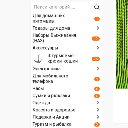
Для домашних
1
питомцев
Товары для дома
Наборы Выживания
12
(НАЗ)
Аксессуары
Штурмовые
25
крюки-кошки
Электроника
Для мобильного
1
телефона
Часы
6
Сумки и рюкзаки
6
Одежда
Красота и здоровье
Подарки и Акции
Туризм и рыбалка
2