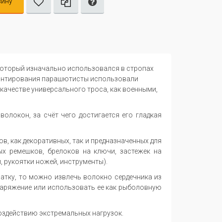
зину
 который изначально использовался в стропах
сантирования парашютисты использовали
 качестве универсального троса, как военными,
олокон, за счёт чего достигается его гладкая
в, как декоративных, так и предназначенных для
х ремешков, брелоков на ключи, застежек на
, рукоятки ножей, инструменты).
латку, то можно извлечь волокно сердечника из
наряжение или использовать ее как рыболовную
воздействию экстремальных нагрузок.