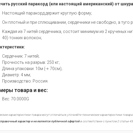
чить русский паракорд (или настоящий американский) от шнура
Настоящий паракорд держит круглую форму;
Он плотный и при сплющивании, сердечники не свободно, а туго 
Каждая из 7 нитей сердечника, состоит минимум из 2 крученых ни
40) тонких волокон;
ктеристики:
Сердечник: 7 нитей;
Прочность на разрыв: 250 кг;
Длина упаковки: 10м (-+ 70см);
Диаметр: 4 мм;
Производство: Россия.
меры товара и вес:
Вес: 70.0000G
еские характеристики товара могут отличаться, уточняйте технические характеристики товара
справочный характер и не является публичной офертой
в соответствии с пунктом 2 статьи 43