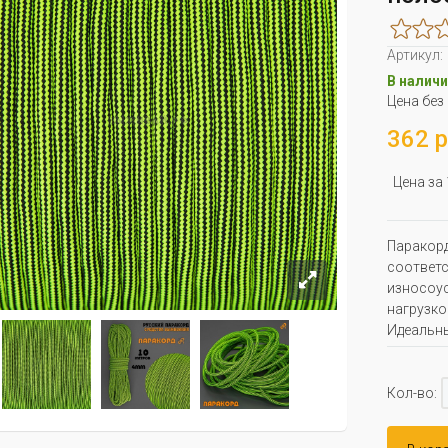
Артикул:
В наличи
Цена без
362 р
Цена за
Паракорд
соответс
износоус
нагрузко
Идеальны
Кол-во: