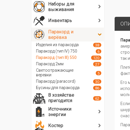
Наборы для
выживания
Инвентарь
ОП
Паракорд и
верёвка
Пар
Изделия из паракорда
38
амер
Паракорд (тип IV) 750
6
стро
Паракорд (тип III) 550
120
так 
Паракорд 2мм
27
Плет
Светоотражающие
5
факт
веревки
Паракорд (paracord)
30
Его 
Бусины для паракорда
86
испо
В хозяйстве
молн
62
пригодится
Если
Источники
шнур
энергии
снас
Пара
Костер