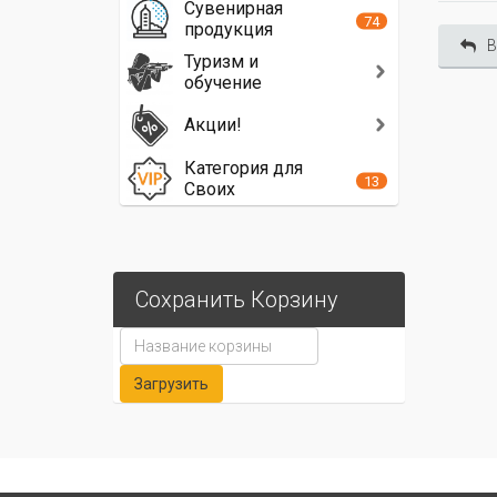
Сувенирная
74
продукция
В
Туризм и
обучение
Акции!
Категория для
13
Своих
Сохранить Корзину