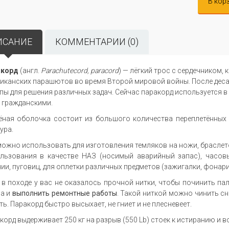
В кор
ИСАНИЕ
КОММЕНТАРИИ (0)
акорд
(англ.
Parachute
cord,
paracord
) — лёгкий трос с сердечником,
иканских парашютов во время Второй мировой войны. После де
пы для решения различных задач. Сейчас паракорд используется в
и гражданскими.
ёная оболочка состоит из большого количества переплетённых в
ура.
можно использовать для изготовления темляков на ножи, браслето
льзования в качестве НАЗ (носимый аварийный запас), часовы
ии, пуговиц, для оплетки различных предметов (зажигалки, фонари
 в походе у вас не оказалось прочной нитки, чтобы починить па
а и
выполнить ремонтные работы
. Такой ниткой можно чинить с
ть. Паракорд быстро высыхает, не гниет и не плесневеет.
корд выдерживает 250 кг на разрыв (550 Lb) стоек к истиранию и 