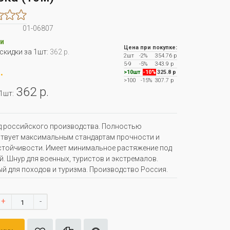
01-06807
и
Цена при покупке:
 скидки за 1шт:
362 р.
2шт
-2%
354.76 р
5-9
-5%
343.9 р
.
>10шт
-10%
325.8 р
>100
-15%
307.7 р
362 р.
 1шт:
 российского производства. Полностью
твует максимальным стандартам прочности и
тойчивости. Имеет минимальное растяжение под
й. Шнур для военных, туристов и экстремалов.
й для походов и туризма. Производство Россия.
+
-