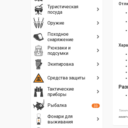
Отли
Туристическая
посуда
Оружие
Походное
снаряжение
Хара
Рюкзаки и
подсумки
Экипировка
Средства защиты
Раз
Тактические
приборы
Рыбалка
33
Технич
Фонари для
носит 
выживания