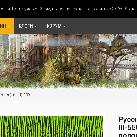
огии. Пользуясь сайтом, вы соглашаетесь с Политикой обработк
ЗИН
БЛОГИ
ФОРУМ
орд (тип III) 550
Русс
III-5
поло