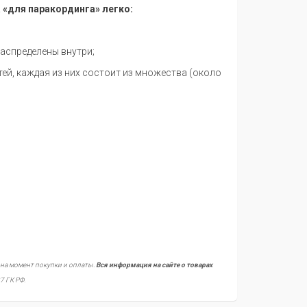
 «для паракординга» легко:
распределены внутри;
тей, каждая из них состоит из множества (около
 на момент покупки и оплаты.
Вся информация на сайте о товарах
7 ГК РФ.