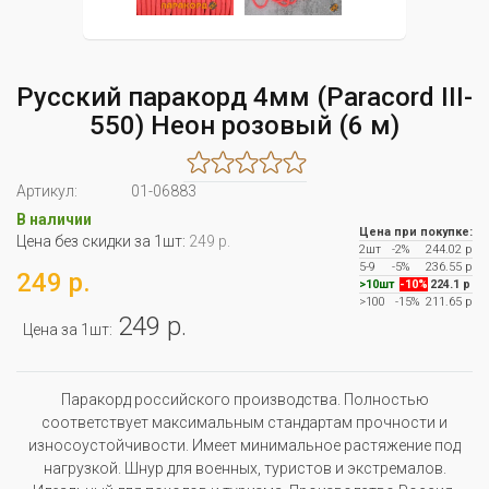
Русский паракорд 4мм (Paracord III-
550) Неон розовый (6 м)
Артикул:
01-06883
В наличии
Цена при покупке:
Цена без скидки за 1шт:
249 р.
2шт
-2%
244.02 р
5-9
-5%
236.55 р
249 р.
>10шт
-10%
224.1 р
>100
-15%
211.65 р
249 р.
Цена за 1шт:
Паракорд российского производства. Полностью
соответствует максимальным стандартам прочности и
износоустойчивости. Имеет минимальное растяжение под
нагрузкой. Шнур для военных, туристов и экстремалов.