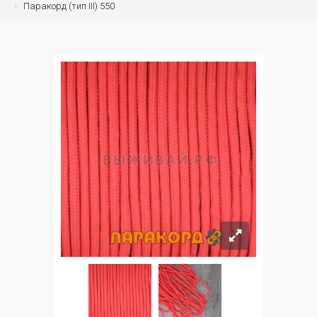
Паракорд (тип III) 550