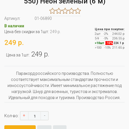
550) Неон зелёный (6 м)
Артикул:
01-06890
В наличии
Цена при покупке:
Цена без скидки за 1шт:
249 р.
2шт
-2%
244.02 р
5-9
-5%
236.55 р
249 р.
>10шт
-10%
224.1 р
>100
-15%
211.65 р
249 р.
Цена за 1шт:
Паракорд российского производства. Полностью
соответствует максимальным стандартам прочности и
износоустойчивости. Имеет минимальное растяжение под
нагрузкой. Шнур для военных, туристов и экстремалов.
Идеальный для походов и туризма. Производство Россия.
+
-
Кол-во: