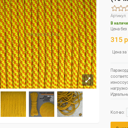
Артикул:
В наличи
Цена без
315 р
Цена за
Паракорд
соответс
износоус
нагрузко
Идеальны
Кол-во: