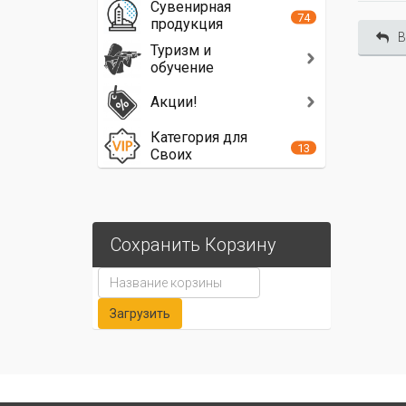
Сувенирная
74
продукция
В
Туризм и
обучение
Акции!
Категория для
13
Своих
Сохранить Корзину