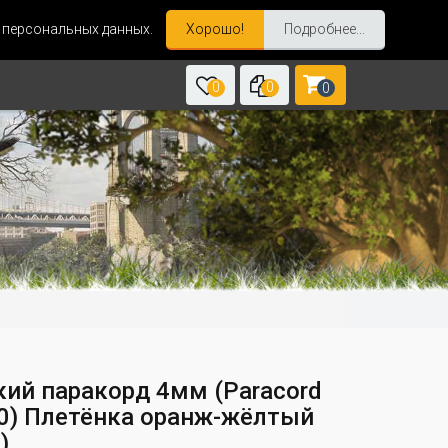
и персональных данных.
Хорошо!
Подробнее...
0
0
0
кий паракорд 4мм (Paracord
550) Плетёнка оранж-жёлтый
)