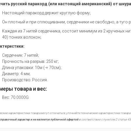
чить русский паракорд (или настоящий американский) от шнура
Настоящий паракорд держит круглую форму;
Он плотный и при сплющивании, сердечники не свободно, а туго 
Каждая из 7 нитей сердечника, состоит минимум из 2 крученых ни
40) тонких волокон;
ктеристики:
Сердечник: 7 нитей;
Прочность на разрыв: 250 кг;
Длина упаковки: 10м (-+ 70см);
Диаметр: 4 мм;
Производство: Россия.
меры товара и вес:
Вес: 70.0000G
еские характеристики товара могут отличаться, уточняйте технические характеристики товара
справочный характер и не является публичной офертой
в соответствии с пунктом 2 статьи 43