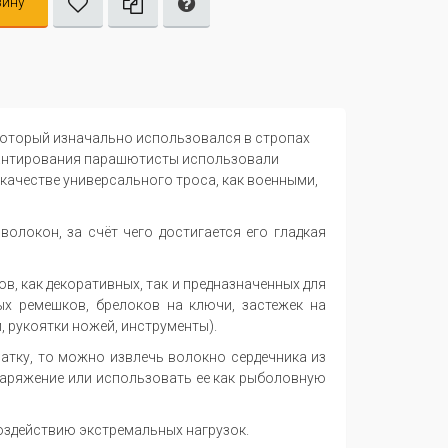
зину
 который изначально использовался в стропах
сантирования парашютисты использовали
 качестве универсального троса, как военными,
олокон, за счёт чего достигается его гладкая
в, как декоративных, так и предназначенных для
х ремешков, брелоков на ключи, застежек на
, рукоятки ножей, инструменты).
латку, то можно извлечь волокно сердечника из
наряжение или использовать ее как рыболовную
воздействию экстремальных нагрузок.