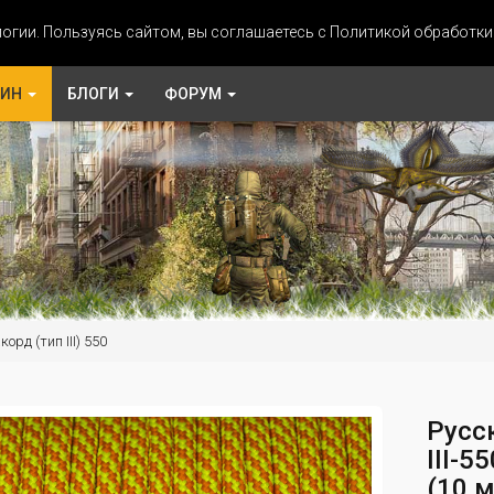
огии. Пользуясь сайтом, вы соглашаетесь с Политикой обработк
ЗИН
БЛОГИ
ФОРУМ
орд (тип III) 550
Русс
III-
(10 м