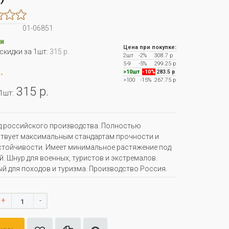
01-06851
и
Цена при покупке:
 скидки за 1шт:
315 р.
2шт
-2%
308.7 р
5-9
-5%
299.25 р
.
>10шт
-10%
283.5 р
>100
-15%
267.75 р
315 р.
 1шт:
 российского производства. Полностью
твует максимальным стандартам прочности и
тойчивости. Имеет минимальное растяжение под
й. Шнур для военных, туристов и экстремалов.
й для походов и туризма. Производство Россия.
+
-