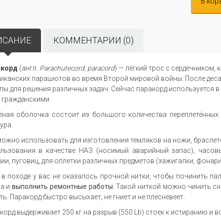
В кор
ИСАНИЕ
КОММЕНТАРИИ (0)
акорд
(англ.
Parachute
cord,
paracord
) — лёгкий трос с сердечником,
иканских парашютов во время Второй мировой войны. После де
пы для решения различных задач. Сейчас паракорд используется в
и гражданскими.
ёная оболочка состоит из большого количества переплетённых в
ура.
можно использовать для изготовления темляков на ножи, браслето
льзования в качестве НАЗ (носимый аварийный запас), часовы
ии, пуговиц, для оплетки различных предметов (зажигалки, фонари
 в походе у вас не оказалось прочной нитки, чтобы починить па
а и
выполнить ремонтные работы
. Такой ниткой можно чинить с
ть. Паракорд быстро высыхает, не гниет и не плесневеет.
корд выдерживает 250 кг на разрыв (550 Lb) стоек к истиранию и 