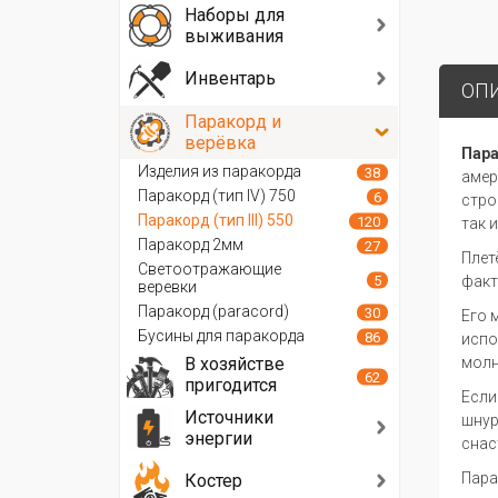
Наборы для
выживания
Инвентарь
ОП
Паракорд и
верёвка
Пар
Изделия из паракорда
38
амер
Паракорд (тип IV) 750
6
стро
Паракорд (тип III) 550
120
так 
Паракорд 2мм
27
Плет
Светоотражающие
5
факт
веревки
Паракорд (paracord)
30
Его 
Бусины для паракорда
86
испо
В хозяйстве
молн
62
пригодится
Если
Источники
шнур
энергии
снас
Пара
Костер