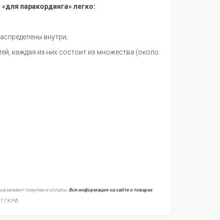
 «для паракординга» легко:
распределены внутри;
тей, каждая из них состоит из множества (около
 на момент покупки и оплаты.
Вся информация на сайте о товарах
7 ГК РФ.