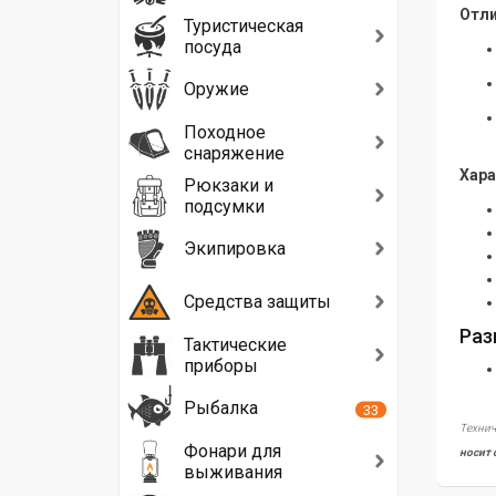
Отли
Туристическая
посуда
Оружие
Походное
снаряжение
Хара
Рюкзаки и
подсумки
Экипировка
Средства защиты
Раз
Тактические
приборы
Рыбалка
33
Технич
Фонари для
носит 
выживания