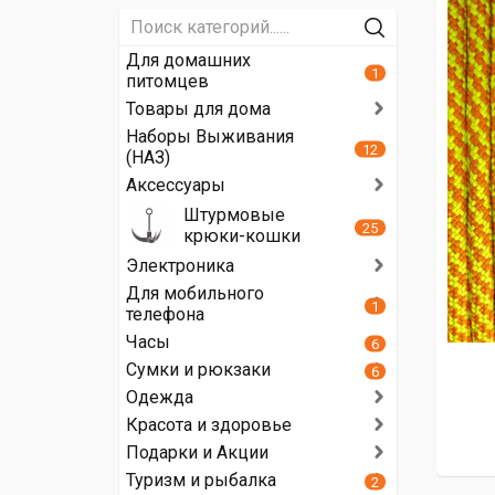
Для домашних
1
питомцев
Товары для дома
Наборы Выживания
12
(НАЗ)
Аксессуары
Штурмовые
25
крюки-кошки
Электроника
Для мобильного
1
телефона
Часы
6
Сумки и рюкзаки
6
Одежда
Красота и здоровье
Подарки и Акции
Туризм и рыбалка
2