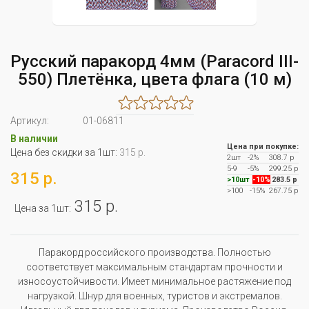
Русский паракорд 4мм (Paracord III-
550) Плетёнка, цвета флага (10 м)
Артикул:
01-06811
В наличии
Цена при покупке:
Цена без скидки за 1шт:
315 р.
2шт
-2%
308.7 р
5-9
-5%
299.25 р
315 р.
>10шт
-10%
283.5 р
>100
-15%
267.75 р
315 р.
Цена за 1шт:
Паракорд российского производства. Полностью
соответствует максимальным стандартам прочности и
износоустойчивости. Имеет минимальное растяжение под
нагрузкой. Шнур для военных, туристов и экстремалов.