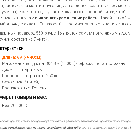
и, застежек на молнии, пуговиц, для оплетки различных предметов
рументы). Если в походе у вас не оказалось прочной нитки, чтобы
ечника из шнура и
выполнить ремонтные работы
. Такой ниткой 
рыболовную снасть. Паракорд быстро высыхает, не гниет и не плесн
дартный паракорд 550 lb type III является самым популярным видом
ечник состоит из 7 нитей.
ктеристики:
Длина: 6м (-+ 40см);
Максимальная длина: 304.8 м (1000ft) - оформляется под заказ;
Диаметр шнура: 4 мм;
Прочность на разрыв: 250 кг;
Сердечник: 7 нитей;
Производство: Россия.
меры товара и вес:
Вес: 70.0000G
еские характеристики товара могут отличаться, уточняйте технические характеристики товара
справочный характер и не является публичной офертой
в соответствии с пунктом 2 статьи 43