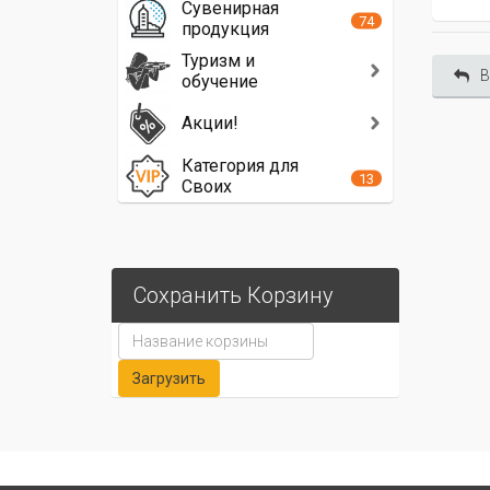
Сувенирная
74
продукция
Туризм и
В
обучение
Акции!
Категория для
13
Своих
Сохранить Корзину