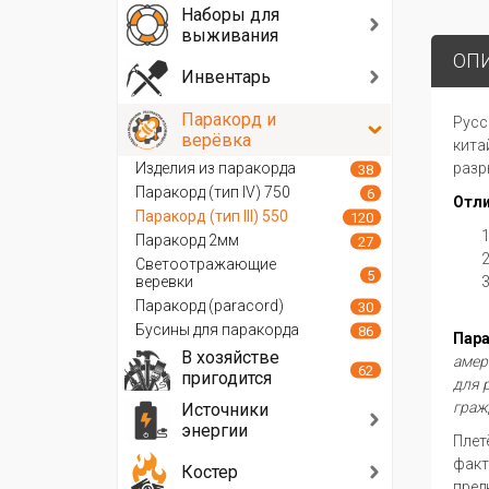
Наборы для
выживания
ОП
Инвентарь
Паракорд и
Русс
верёвка
кита
Изделия из паракорда
разр
38
Паракорд (тип IV) 750
6
Отл
Паракорд (тип III) 550
120
Паракорд 2мм
27
Светоотражающие
5
веревки
Паракорд (paracord)
30
Бусины для паракорда
86
Пар
В хозяйстве
амер
62
пригодится
для 
граж
Источники
энергии
Плет
факт
Костер
пред