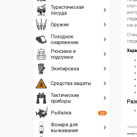
ключ
Туристическая
инст
посуда
серд
Оружие
как 
Стан
Походное
серд
снаряжение
Хара
Рюкзаки и
подсумки
Экипировка
Средства защиты
Тактические
приборы
Раз
Рыбалка
33
Фонари для
Технич
выживания
носит 