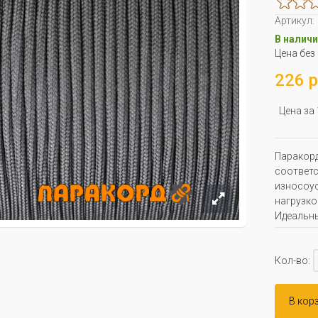
Артикул:
В наличи
Цена без
226 р
Цена за
Паракорд
соответс
износоус
нагрузко
Идеальны
Кол-во:
В кор