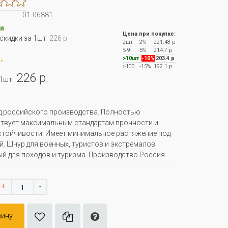
01-06881
и
Цена при покупке:
 скидки за 1шт:
226 р.
2шт
-2%
221.48 р
5-9
-5%
214.7 р
.
>10шт
-10%
203.4 р
>100
-15%
192.1 р
226 р.
 1шт:
 российского производства. Полностью
твует максимальным стандартам прочности и
тойчивости. Имеет минимальное растяжение под
й. Шнур для военных, туристов и экстремалов.
й для походов и туризма. Производство Россия.
+
-
зину