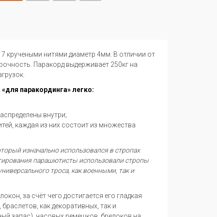
 с 7 кручеными нитями диаметр 4мм. В отличии от
рочность. Паракорд выдерживает 250кг на
агрузок.
 «для паракординга» легко:
распределены внутри;
итей, каждая из них состоит из множества
который изначально использовался в стропах
нтирования парашютисты использовали стропы
универсального троса, как военными, так и
кон, за счёт чего достигается его гладкая
браслетов, как декоративных, так и
ый запас), часовых ремешков, брелоков на