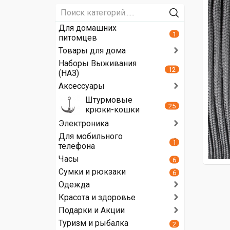
Для домашних
1
питомцев
Товары для дома
Наборы Выживания
12
(НАЗ)
Аксессуары
Штурмовые
25
крюки-кошки
Электроника
Для мобильного
1
телефона
Часы
6
Сумки и рюкзаки
6
Одежда
Красота и здоровье
Подарки и Акции
Туризм и рыбалка
2