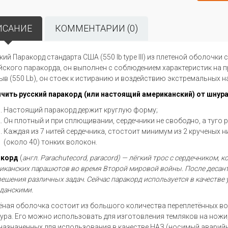
ИСАНИЕ
КОММЕНТАРИИ (0)
кий Паракорд стандарта США (550 lb type III) из плетеной оболочки
йского паракорда, он выполнен с соблюдением характеристик на п
ыв (550 Lb), он стоек к истиранию и воздействию экстремальных н
ичить
русский паракорд
(или настоящий американский) от шнура
Настоящий паракорд держит круглую форму;
Он плотный и при сплющивании, сердечники не свободно, а туго 
Каждая из 7 нитей сердечника, стостоит минимум из 2 крученых н
(около 40) тонких волокон.
акорд
(
англ.
Parachute
cord,
paracord
) — лёгкий трос с сердечником, 
иканских парашютов во время Второй мировой войны. После деса
решения различных задач. Сейчас паракорд используется в качестве 
данскими.
ёная оболочка состоит из большого количества переплетённых воло
ура. Его можно использовать для изготовления темляков на ножи, 
назначенных для использования в качестве НАЗ (носимый аварийн