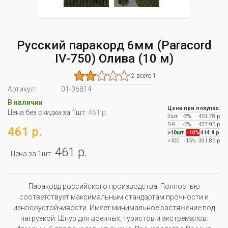
Русский паракорд 6мм (Paracord
IV-750) Олива (10 м)
2 всего 1
Артикул:
01-06814
В наличии
Цена при покупке:
Цена без скидки за 1шт:
461 р.
2шт
-2%
451.78 р
5-9
-5%
437.95 р
461 р.
>10шт
-10%
414.9 р
>100
-15%
391.85 р
461 р.
Цена за 1шт:
Паракорд российского производства. Полностью
соответствует максимальным стандартам прочности и
износоустойчивости. Имеет минимальное растяжение под
нагрузкой. Шнур для военных, туристов и экстремалов.