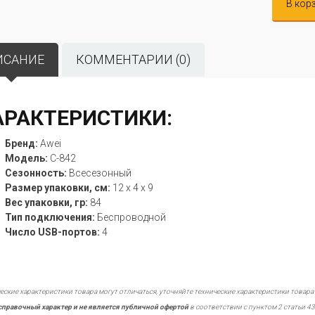
В кор
ИСАНИЕ
КОММЕНТАРИИ (0)
АРАКТЕРИСТИКИ:
Бренд:
Awei
Модель:
C-842
Сезонность:
Всесезонный
Размер упаковки, см:
12 x 4 x 9
Вес упаковки, гр:
84
Тип подключения:
Беспроводной
Число USB-портов:
4
еские характеристики товара могут отличаться, уточняйте технические характеристики товара
справочный характер и не является публичной офертой
в соответствии с пунктом 2 статьи 43