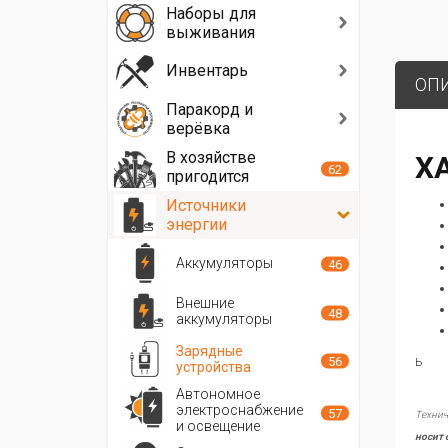
Наборы для
выживания
Инвентарь
ОП
Паракорд и
верёвка
В хозяйстве
Х
62
пригодится
Источники
энергии
Аккумуляторы
46
Внешние
48
аккумуляторы
Зарядные
ь
56
устройства
Автономное
электроснабжение
57
Технич
и освещение
носит 