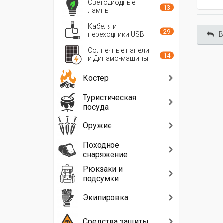
Светодиодные
13
лампы
Кабеля и
29
переходники USB
В
Солнечные панели
14
и Динамо-машины
Костер
Туристическая
посуда
Оружие
Походное
снаряжение
Рюкзаки и
подсумки
Экипировка
Средства защиты