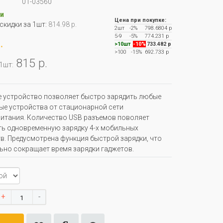
01-03560
и
Цена при покупке:
 скидки за 1шт:
814.98 р.
2шт
-2%
798.6804 р
5-9
-5%
774.231 р
.
>10шт
-10%
733.482 р
>100
-15%
692.733 р
815 р.
 1шт:
 устройство позволяет быстро зарядить любые
е устройства от стационарной сети
итания. Количество USB разъемов поволяет
ь одновременную зарядку 4-х мобильных
в. Предусмотрена функция быстрой зарядки, что
ьно сокращает время зарядки гаджетов.
+
-