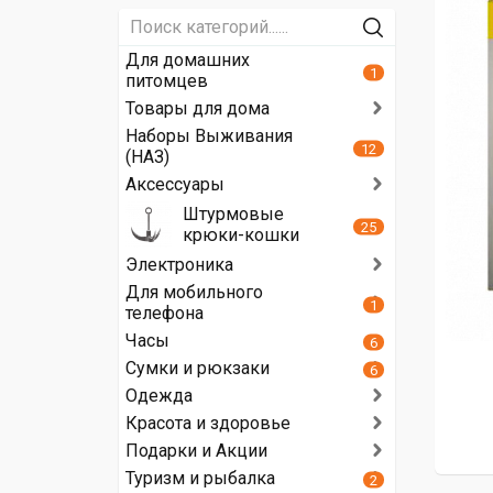
Для домашних
1
питомцев
Товары для дома
Наборы Выживания
12
(НАЗ)
Аксессуары
Штурмовые
25
крюки-кошки
Электроника
Для мобильного
1
телефона
Часы
6
Сумки и рюкзаки
6
Одежда
Красота и здоровье
Подарки и Акции
Туризм и рыбалка
2