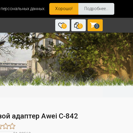
и персональных данных.
Хорошо!
Подробнее...
0
0
0
вой адаптер Awei C-842