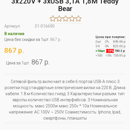
3x220V + 3xUSB 3,1A 1,8M Teddy
Bear
Артикул:
01-016690
В наличии
Цена при покупке:
Цена без скидки за 1шт:
867 р.
2шт
-2%
849.66 р
5-9
-5%
823.65 р
867 р.
>10шт
-10%
780.3 р
>100
-15%
736.95 р
867 р.
Цена за 1шт:
Сетевой фильтр включает в себя 6 портов USB-A плюс 3
розетки под стандартные электрические вилки на 220 В. Длина
кабеля: 1.8 м Количество гнезд: 3 Характеристики разъем: тип
европы количество USB интерфейсов: 3 Номинальная
мощность: макс 2500w макс 250v * 10a Номинальное
напряжение: AC 100V ~ 250V Совместимость: Iphone, Ipad,
смартфоны, планшеты