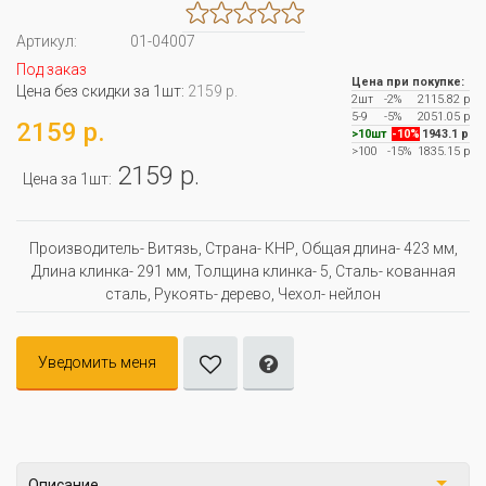
Артикул:
01-04007
Под заказ
Цена при покупке:
Цена без скидки за 1шт:
2159 р.
2шт
-2%
2115.82 р
5-9
-5%
2051.05 р
2159 р.
>10шт
-10%
1943.1 р
>100
-15%
1835.15 р
2159 р.
Цена за 1шт:
Производитель- Витязь, Страна- КНР, Oбщая длина- 423 мм,
Длина клинка- 291 мм, Толщина клинка- 5, Сталь- кованная
сталь, Рукоять- дерево, Чехол- нейлон
Уведомить меня
Описание