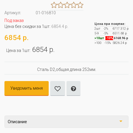
Артикул:
01-016810
Под заказ
Цена при покупке:
Цена без скидки за 1шт:
6854.4 р.
2шт
-2%
6717.312 р
5-9
-5%
6511.68 р
6854 р.
>10шт
-10%
6168.96 р
>100
-15%
5826.24 р
6854 р.
Цена за 1шт:
Сталь D2,общая длина 252мм.
Уведомить меня
Описание