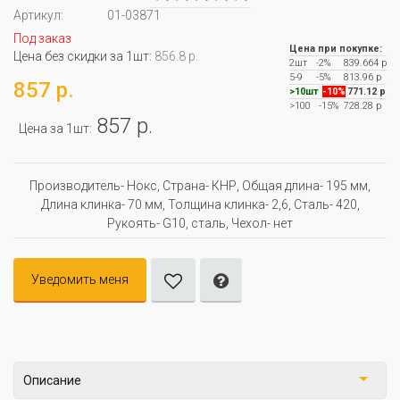
Артикул:
01-03871
Под заказ
Цена при покупке:
Цена без скидки за 1шт:
856.8 р.
2шт
-2%
839.664 р
5-9
-5%
813.96 р
857 р.
>10шт
-10%
771.12 р
>100
-15%
728.28 р
857 р.
Цена за 1шт:
Производитель- Нокс, Страна- КНР, Oбщая длина- 195 мм,
Длина клинка- 70 мм, Толщина клинка- 2,6, Сталь- 420,
Рукоять- G10, сталь, Чехол- нет
Уведомить меня
Описание