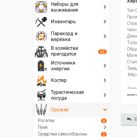
Хар
Наборы для
выживания
Тип:
Прои
Инвентарь
Стра
Чехо
Паракорд и
Длин
верёвка
Толщ
В хозяйстве
Обща
62
пригодится
Мате
Стал
Источники
энергии
Твер
Масс
Костер
Технич
Туристическая
носит 
посуда
Оружие
В
Рогатки
8
Луки
Средства самообороны
2