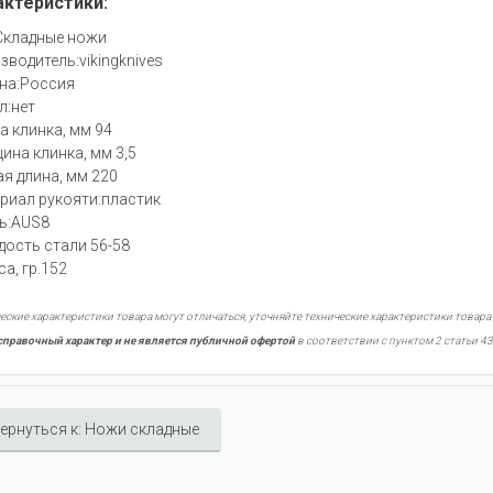
актеристики:
Складные ножи
зводитель:vikingknives
на:Россия
л:нет
а клинка, мм 94
ина клинка, мм 3,5
я длина, мм 220
риал рукояти:пластик
ь:AUS8
дость стали 56-58
а, гр.152
еские характеристики товара могут отличаться, уточняйте технические характеристики товара
справочный характер и не является публичной офертой
в соответствии с пунктом 2 статьи 43
ернуться к: Ножи складные