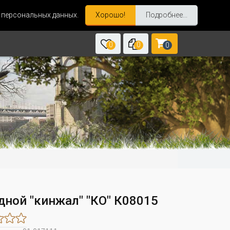
и персональных данных.
Хорошо!
Подробнее...
0
0
0
дной "кинжал" "КО" К08015