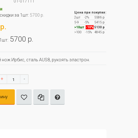
01-017111
и
Цена при покупке:
 скидки за 1шт:
5700 р.
2шт
-2%
5586 р
5-9
-5%
5415 р
р.
>10шт
-10%
5130 р
>100
-15%
4845 р
5700 р.
 1шт:
 нож Ирбис, сталь AUS8, рукоять эластрон.
+
-
зину