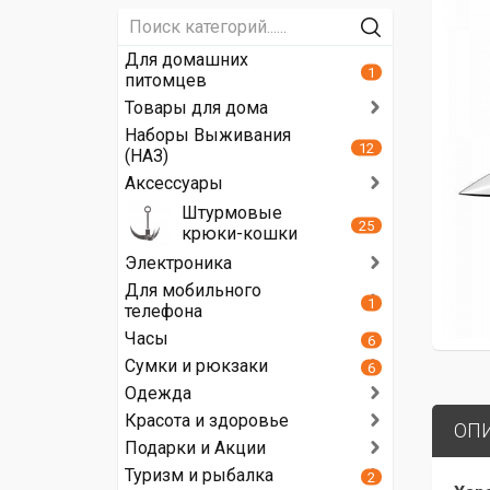
Для домашних
1
питомцев
Товары для дома
Наборы Выживания
12
(НАЗ)
Аксессуары
Штурмовые
25
крюки-кошки
Электроника
Для мобильного
1
телефона
Часы
6
Сумки и рюкзаки
6
Одежда
Красота и здоровье
ОП
Подарки и Акции
Туризм и рыбалка
2