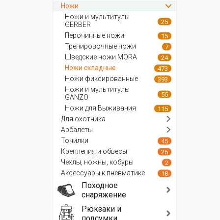
Ножи
Ножи и мультитулы
25
GERBER
Перочинные ножи
15
Тренировочные ножи
7
Шведские ножи MORA
24
Ножи складные
473
Ножи фиксированные
393
Ножи и мультитулы
55
GANZO
Ножи для Выживания
115
Для охотника
Арбалеты
Точилки
45
Крепления и обвесы
26
Чехлы, ножны, кобуры
2
Аксессуары к пневматике
18
Походное
снаряжение
Рюкзаки и
подсумки