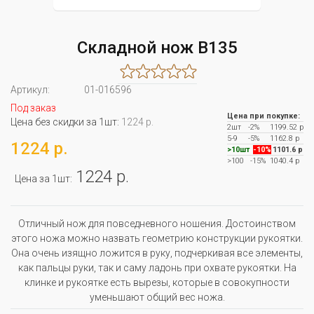
Складной нож B135
Артикул:
01-016596
Под заказ
Цена при покупке:
Цена без скидки за 1шт:
1224 р.
2шт
-2%
1199.52 р
5-9
-5%
1162.8 р
1224 р.
>10шт
-10%
1101.6 р
>100
-15%
1040.4 р
1224 р.
Цена за 1шт:
Отличный нож для повседневного ношения. Достоинством
этого ножа можно назвать геометрию конструкции рукоятки.
Она очень изящно ложится в руку, подчеркивая все элементы,
как пальцы руки, так и саму ладонь при охвате рукоятки. На
клинке и рукоятке есть вырезы, которые в совокупности
уменьшают общий вес ножа.