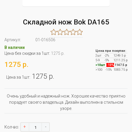
Складной нож Bok DA165
Артикул:
01-016506
В наличии
Цена при покупке:
Цена без скидки за 1шт:
1275 р.
2шт
-2%
1249.5 р
5-9
-5%
1211.25 р
1275 р.
>10шт
-10%
1147.5 р
>100
-15%
1083.75 р
1275 р.
Цена за 1шт:
Очень удобный и надежный нож. Хорошее качество приятно
порадует своего владельца. Дизайн выполнен в стильном
узоре.
+
-
Кол-во: