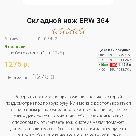
Складной нож BRW 364
Артикул:
01-016492
В наличии
Цена при покупке:
Цена без скидки за 1шт:
1275 р.
2шт
-2%
1249.5 р
5-9
-5%
1211.25 р
1275 р.
>10шт
-10%
1147.5 р
>100
-15%
1083.75 р
1275 р.
Цена за 1шт:
Раскрыть нож можно при помощи шпенька, который
предусмотрен под правую руку. Или можно воспользоваться
специальным рычагом, расположенным на клинке, нужно
резким движением потянуть на себя. Независимо каким
способом вы открываете нож, система Assist поможет
довестись клинку до рабочего состояния за секунду. Эта
система работает в качестве авто доводчика клинка.