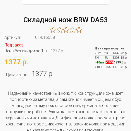
Складной нож BRW DA53
Артикул:
01-016598
Под заказ
Цена при покупке:
Цена без скидки за 1шт:
1377 р.
2шт
-2%
1349.46 р
5-9
-5%
1308.15 р
1377 р.
>10шт
-10%
1239.3 р
>100
-15%
1170.45 р
1377 р.
Цена за 1шт:
Надежный и качественный нож, т.к. конструкция ножа идет
полностью из металла, а сам клинок имеет мощный обух.
Благодаря этому нож способен выдерживать большие
нагрузки при работе. Рукоятка ножа выполнена из металла с
деревянными вставками. Для фиксации ножа предусмотрено
крепление, которое фиксирует положение ножа при ношении
на кармане одежды, сумки или рюкзака.