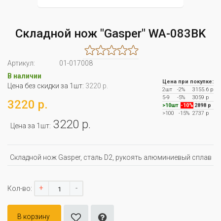
Складной нож "Gasper" WA-083BK
Артикул:
01-017008
В наличии
Цена при покупке:
Цена без скидки за 1шт:
3220 р.
2шт
-2%
3155.6 р
5-9
-5%
3059 р
3220 р.
>10шт
-10%
2898 р
>100
-15%
2737 р
3220 р.
Цена за 1шт:
Складной нож Gasper, сталь D2, рукоять алюминиевый сплав
+
-
Кол-во:
В корзину