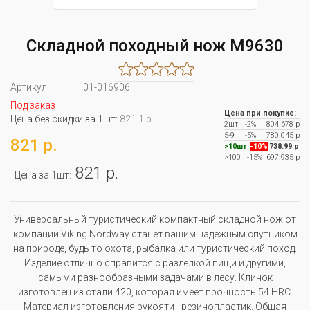
Складной походный нож M9630
Артикул:
01-016906
Под заказ
Цена при покупке:
Цена без скидки за 1шт:
821.1 р.
2шт
-2%
804.678 р
5-9
-5%
780.045 р
821 р.
>10шт
-10%
738.99 р
>100
-15%
697.935 р
821 р.
Цена за 1шт:
Универсальный туристический компактный складной нож от
компании Viking Nordway станет вашим надежным спутником
на природе, будь то охота, рыбалка или туристический поход.
Изделие отлично справится с разделкой пищи и другими,
самыми разнообразными задачами в лесу. Клинок
изготовлен из стали 420, которая имеет прочность 54 HRC.
Материал изготовления рукояти - резинопластик. Общая