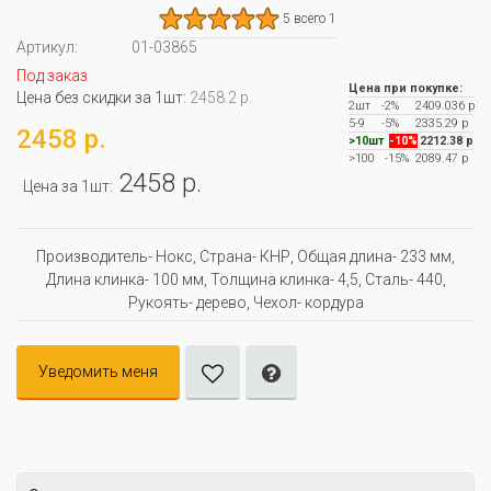
5 всего 1
Артикул:
01-03865
Под заказ
Цена при покупке:
Цена без скидки за 1шт:
2458.2 р.
2шт
-2%
2409.036 р
5-9
-5%
2335.29 р
2458 р.
>10шт
-10%
2212.38 р
>100
-15%
2089.47 р
2458 р.
Цена за 1шт:
Производитель- Нокс, Страна- КНР, Oбщая длина- 233 мм,
Длина клинка- 100 мм, Толщина клинка- 4,5, Сталь- 440,
Рукоять- дерево, Чехол- кордура
Уведомить меня