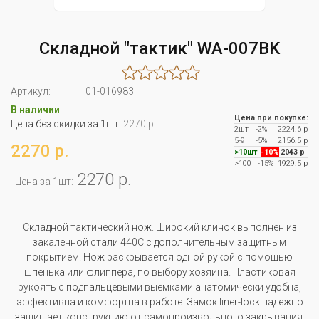
Складной "тактик" WA-007BK
Артикул:
01-016983
В наличии
Цена при покупке:
Цена без скидки за 1шт:
2270 р.
2шт
-2%
2224.6 р
5-9
-5%
2156.5 р
2270 р.
>10шт
-10%
2043 р
>100
-15%
1929.5 р
2270 р.
Цена за 1шт:
Складной тактический нож. Широкий клинок выполнен из
закаленной стали 440C с дополнительным защитным
покрытием. Нож раскрывается одной рукой с помощью
шпенька или флиппера, по выбору хозяина. Пластиковая
рукоять с подпальцевыми выемками анатомически удобна,
эффективна и комфортна в работе. Замок liner-lock надежно
защищает конструкцию от самопроизвольного закрывания.