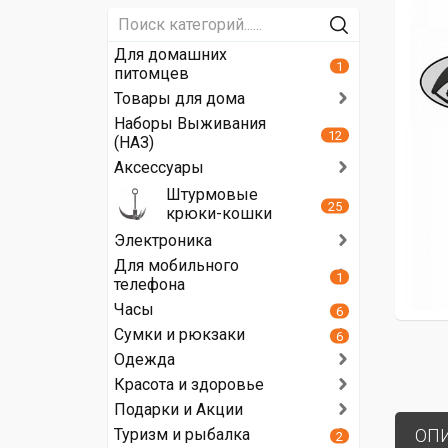
Для домашних
1
питомцев
Товары для дома
Наборы Выживания
12
(НАЗ)
Аксессуары
Штурмовые
25
крюки-кошки
Электроника
Для мобильного
1
телефона
Часы
6
Сумки и рюкзаки
6
Одежда
Красота и здоровье
Подарки и Акции
Туризм и рыбалка
ОП
2