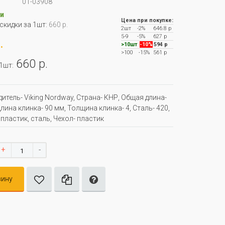
01-03908
и
Цена при покупке:
 скидки за 1шт:
660 р.
2шт
-2%
646.8 р
5-9
-5%
627 р
.
>10шт
-10%
594 р
>100
-15%
561 р
660 р.
 1шт:
итель- Viking Nordway, Страна- КНР, Oбщая длина-
лина клинка- 90 мм, Толщина клинка- 4, Сталь- 420,
 пластик, сталь, Чехол- пластик
+
-
зину