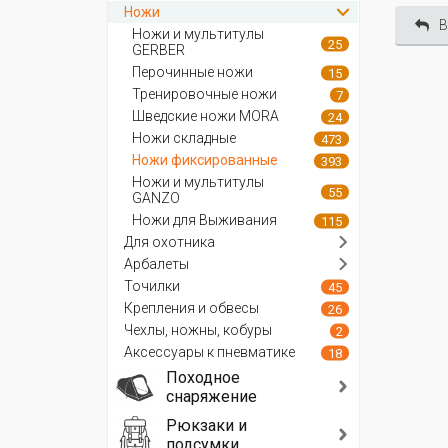
Ножи
В
Ножи и мультитулы
25
GERBER
Перочинные ножи
15
Тренировочные ножи
7
Шведские ножи MORA
24
Ножи складные
473
Ножи фиксированные
393
Ножи и мультитулы
55
GANZO
Ножи для Выживания
115
Для охотника
Арбалеты
Точилки
45
Крепления и обвесы
26
Чехлы, ножны, кобуры
2
Аксессуары к пневматике
18
Походное
снаряжение
Рюкзаки и
подсумки