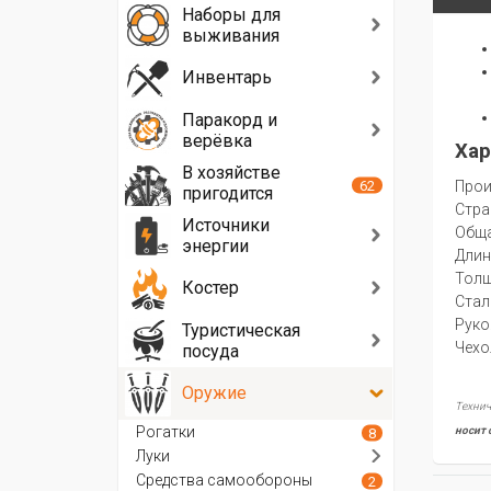
Наборы для
выживания
Инвентарь
Паракорд и
верёвка
Хар
В хозяйстве
62
Прои
пригодится
Стра
Источники
Oбща
энергии
Длин
Толщ
Костер
Стал
Руко
Туристическая
Чехо
посуда
Оружие
Технич
Рогатки
носит 
8
Луки
Средства самообороны
2