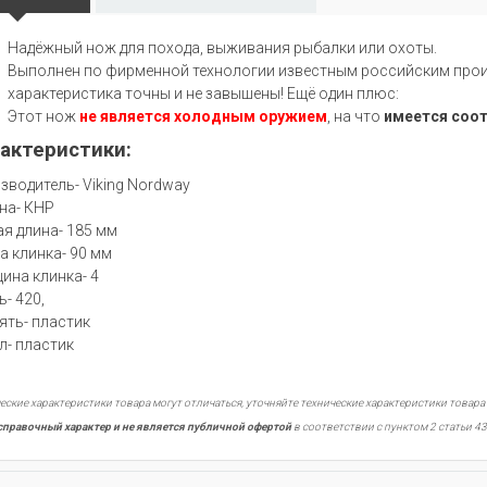
Надёжный нож для похода, выживания рыбалки или охоты.
Выполнен по фирменной технологии известным российским произ
характеристика точны и не завышены! Ещё один плюс:
Этот нож
не является холодным оружием
, на что
имеется соо
актеристики:
зводитель- Viking Nordway
на- КНР
я длина- 185 мм
а клинка- 90 мм
ина клинка- 4
ь- 420,
ять- пластик
л- пластик
еские характеристики товара могут отличаться, уточняйте технические характеристики товара
справочный характер и не является публичной офертой
в соответствии с пунктом 2 статьи 43