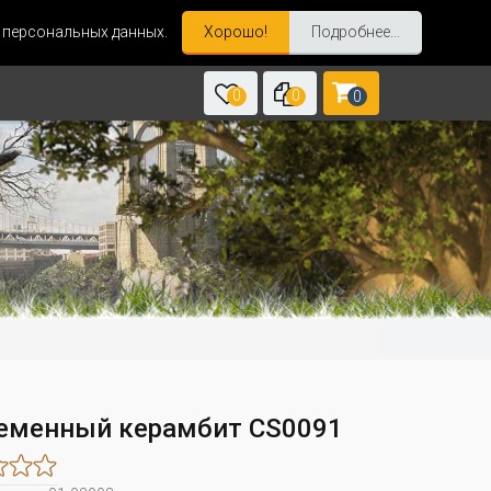
и персональных данных.
Хорошо!
Подробнее...
0
0
0
еменный керамбит CS0091