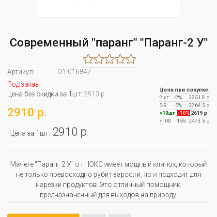
Современный "паранг" "Паранг-2 У"
Артикул:
01-016847
Под заказ
Цена при покупке:
Цена без скидки за 1шт:
2910 р.
2шт
-2%
2851.8 р
5-9
-5%
2764.5 р
2910 р.
>10шт
-10%
2619 р
>100
-15%
2473.5 р
2910 р.
Цена за 1шт:
Мачете "Паранг 2 У" от НОКС имеет мощный клинок, который
не только превосходно рубит заросли, но и подходит для
нарезки продуктов. Это отличный помощник,
предназначенный для выходов на природу.