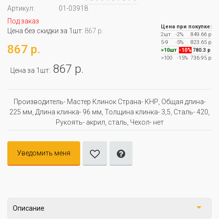
Артикул:
01-03918
Под заказ
Цена при покупке:
Цена без скидки за 1шт:
867 р.
2шт
-2%
849.66 р
5-9
-5%
823.65 р
867 р.
>10шт
-10%
780.3 р
>100
-15%
736.95 р
867 р.
Цена за 1шт:
Производитель- Мастер Клинок Страна- КНР, Oбщая длина-
225 мм, Длина клинка- 96 мм, Толщина клинка- 3,5, Сталь- 420,
Рукоять- акрил, сталь, Чехол- нет
Уведомить меня
Описание