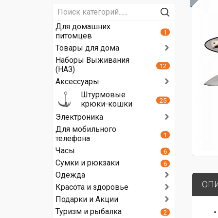
Для домашних
1
питомцев
Товары для дома
Наборы Выживания
12
(НАЗ)
Аксессуары
Штурмовые
25
крюки-кошки
Электроника
Для мобильного
1
телефона
Часы
6
Сумки и рюкзаки
6
Одежда
ОП
Красота и здоровье
Подарки и Акции
Туризм и рыбалка
2