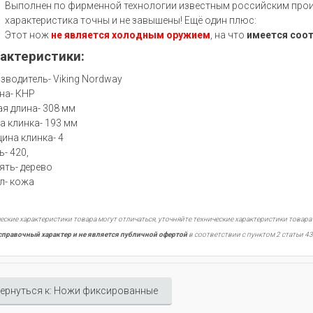
Выполнен по фирменной технологии известным российским произ
характеристика точны и не завышены! Ещё один плюс:
Этот нож
не является холодным оружием
, на что
имеется соо
актеристики:
зводитель- Viking Nordway
на- КНР
я длина- 308 мм
а клинка- 193 мм
ина клинка- 4
ь- 420,
ять- дерево
л- кожа
еские характеристики товара могут отличаться, уточняйте технические характеристики товара
справочный характер и не является публичной офертой
в соответствии с пунктом 2 статьи 43
ернуться к: Ножи фиксированные