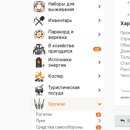
Наборы для
выживания
Инвентарь
Хар
Паракорд и
Прои
верёвка
Стра
Oбща
В хозяйстве
62
пригодится
Длин
Толщ
Источники
Стал
энергии
Руко
Чехо
Костер
Туристическая
Технич
посуда
носит 
Оружие
Рогатки
8
Луки
В
Средства самообороны
2