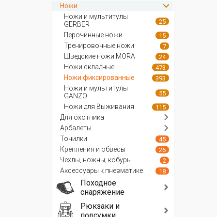
Ножи
Ножи и мультитулы
25
GERBER
Перочинные ножи
15
Тренировочные ножи
7
Шведские ножи MORA
24
Ножи складные
473
Ножи фиксированные
393
Ножи и мультитулы
55
GANZO
Ножи для Выживания
115
Для охотника
Арбалеты
Точилки
45
Крепления и обвесы
26
Чехлы, ножны, кобуры
2
Аксессуары к пневматике
18
Походное
снаряжение
Рюкзаки и
подсумки