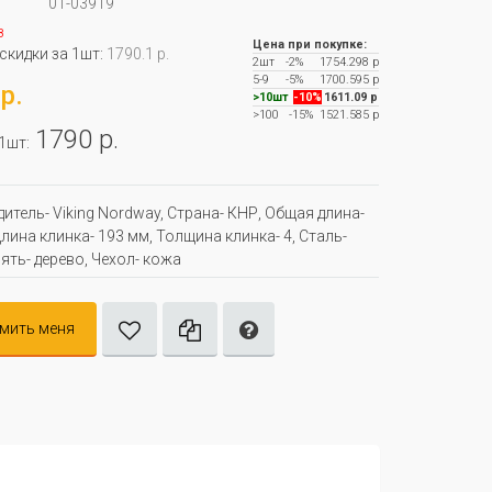
01-03919
з
Цена при покупке:
 скидки за 1шт:
1790.1 р.
2шт
-2%
1754.298 р
5-9
-5%
1700.595 р
р.
>10шт
-10%
1611.09 р
>100
-15%
1521.585 р
1790 р.
 1шт:
итель- Viking Nordway, Страна- КНР, Oбщая длина-
Длина клинка- 193 мм, Толщина клинка- 4, Сталь-
оять- дерево, Чехол- кожа
мить меня