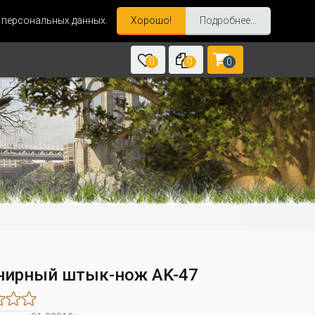
и персональных данных.
Хорошо!
Подробнее...
0
0
0
нирный штык-нож AK-47