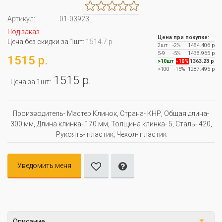
Артикул:
01-03923
Под заказ
Цена при покупке:
Цена без скидки за 1шт:
1514.7 р.
2шт
-2%
1484.406 р
5-9
-5%
1438.965 р
1515 р.
>10шт
-10%
1363.23 р
>100
-15%
1287.495 р
1515 р.
Цена за 1шт:
Производитель- Мастер Клинок, Страна- КНР, Oбщая длина-
300 мм, Длина клинка- 170 мм, Толщина клинка- 5, Сталь- 420,
Рукоять- пластик, Чехол- пластик
Уведомить меня
Описание